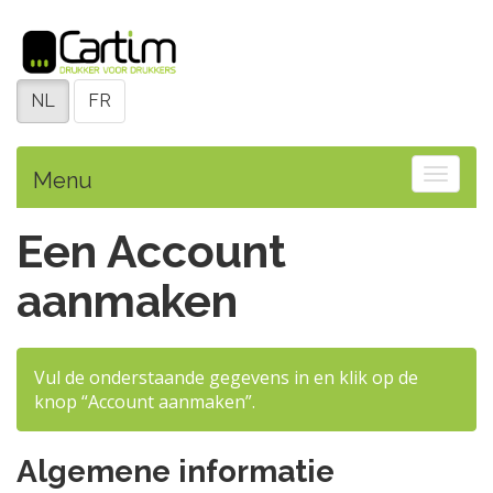
NL
FR
Toggle
Menu
Een Account
aanmaken
Vul de onderstaande gegevens in en klik op de
knop “Account aanmaken”.
Algemene informatie