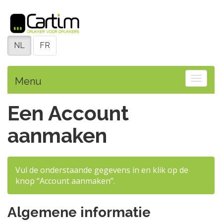
NL
FR
Toggle
Menu
Een Account
aanmaken
Vul de onderstaande gegevens in en klik op de
knop “Account aanmaken”.
Algemene informatie